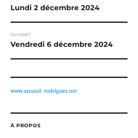
de
Lundi 2 décembre 2024
Publication
précédente :
l’article
SUIVANT
Vendredi 6 décembre 2024
Publication
suivante :
www.arnaud-rodriguez.net
À PROPOS