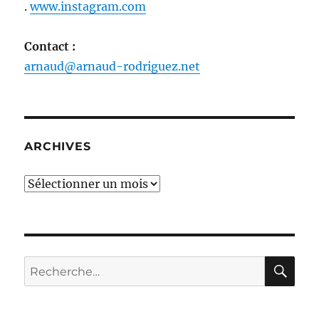
.
www.instagram.com
Contact :
arnaud@arnaud-rodriguez.net
ARCHIVES
Archives
RE
Recherche
pour :