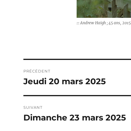
::: Andrew Haigh ; 45 ans, 2015
Navigation
PRÉCÉDENT
de
Jeudi 20 mars 2025
Publication
précédente :
l’article
SUIVANT
Dimanche 23 mars 2025
Publication
suivante :