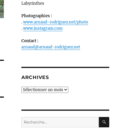
Labyrinthes
Photographies :
.
www.arnaud-rodriguez.net/photo
.
www.instagram.com
Contact :
arnaud@arnaud-rodriguez.net
ARCHIVES
Archives
RECHERC
Recherche
pour :