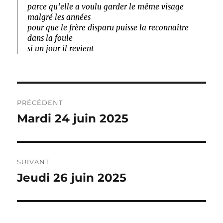
parce qu’elle a voulu garder le même visage
malgré les années
pour que le frère disparu puisse la reconnaître
dans la foule
si un jour il revient
Navigation
PRÉCÉDENT
de
Mardi 24 juin 2025
Publication
précédente :
l’article
SUIVANT
Jeudi 26 juin 2025
Publication
suivante :